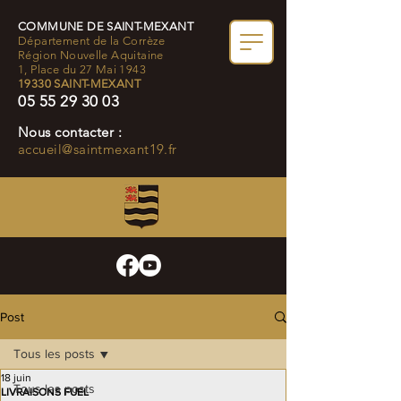
COMMUNE DE SAINT-MEXANT
Département de la Corrèze
Région Nouvelle Aquitaine
1, Place du 27 Mai 1943
19330 SAINT-MEXANT
05 55 29 30 03
Nous contacter :
accueil@saintmexant19.fr
Post
Tous les posts
18 juin
Tous les posts
LIVRAISONS FUEL