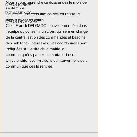
Nous allons reprendre ce dossier dès le mois de 
INFOS MAIRIE
septembre.
EVENEMENTS
Pour cela, une consultation des fournisseurs 
possibles est en cours.
INFOS DIVERSES
C'est Franck DELGADO, nouvellement élu dans 
l'équipe du conseil municipal, qui sera en charge 
de la centralisation des commandes et besoins 
des habitants  intéressés. Ses coordonnées sont 
indiquées sur le site de la mairie, ou 
communiquées par le secrétariat si besoin.
Un calendrier des livraisons et interventions sera 
communiqué dès la rentrée.