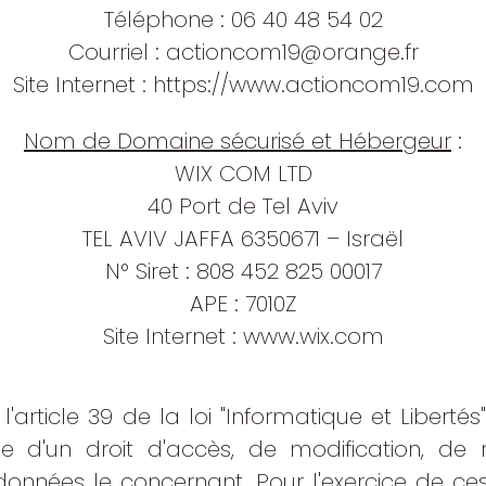
Téléphone : 06 40 48 54 02
Courriel :
actioncom19@orange.fr
Site Internet :
https://www.actioncom19.com
Nom de Domaine sécurisé et Hébergeur
:
WIX COM LTD
40 Port de Tel Aviv
TEL AVIV JAFFA 6350671 – Israël
N° Siret : 808 452 825 00017
APE : 7010Z
Site Internet :
www.wix.com
rticle 39 de la loi "Informatique et Libertés"
pose d'un droit d'accès, de modification, de r
nnées le concernant. Pour l'exercice de ces dr