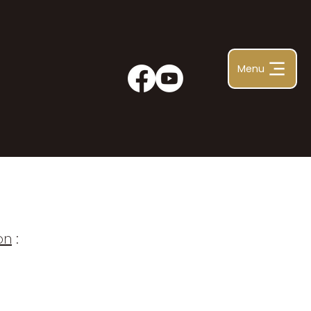
Menu
on
: