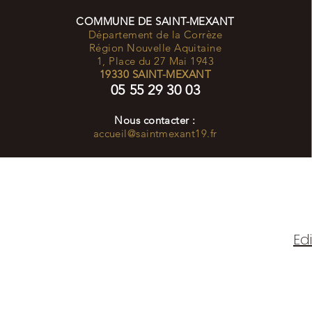
COMMUNE DE SAINT-MEXANT
Département de la Corrèze
Région Nouvelle Aquitaine
1, Place du 27 Mai 1943
19330 SAINT-MEXANT
05 55 29 30 03
Nous contacter :
accueil@saintmexant19.fr
Ed