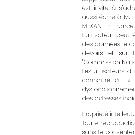
est invité à s'ad
aussi écrire à M.
MEXANT – France.
L'utilisateur peu
des données le con
devoirs et sur 
"Commission Natio
Les utilisateurs d
connaître à « M
dysfonctionnements
des adresses indi
Propriété intellectu
Toute reproductio
sans le consenteme