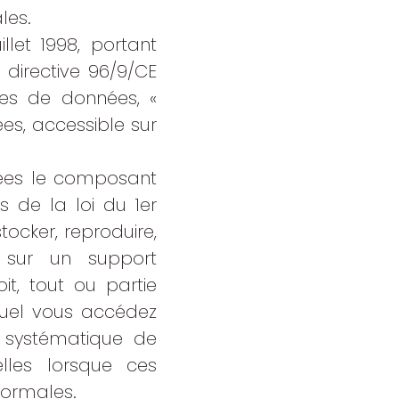
les.
let 1998, portant
 directive 96/9/CE
ses de données, «
s, accessible sur
nées le composant
 de la loi du 1er
stocker, reproduire,
, sur un support
t, tout ou partie
quel vous accédez
et systématique de
elles lorsque ces
normales.