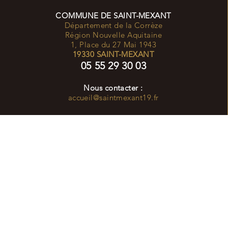
COMMUNE DE SAINT-MEXANT
Département de la Corrèze
Région Nouvelle Aquitaine
1, Place du 27 Mai 1943
19330 SAINT-MEXANT
05 55 29 30 03
Nous contacter :
accueil@saintmexant19.fr