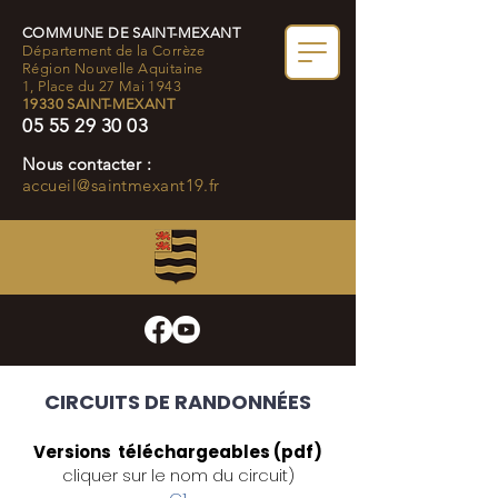
COMMUNE DE SAINT-MEXANT
Département de la Corrèze
Région Nouvelle Aquitaine
1, Place du 27 Mai 1943
19330 SAINT-MEXANT
05 55 29 30 03
Nous contacter :
accueil@saintmexant19.fr
CIRCUITS DE RANDONNÉES
Versions téléchargeables (pdf)
cliquer sur le nom du circuit)